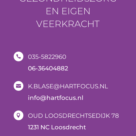
EN EIGEN
VEERKRACHT
035-5822960

06-36404882
K.BLASE@HARTFOCUS.NL

i
nfo@hartfocus.nl
OUD LOOSDRECHTSEDIJK 78

1231 NC Loosdrecht