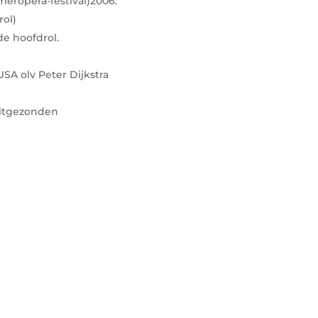
meropera-festival)2006:
rol)
de hoofdrol.
SA olv Peter Dijkstra
uitgezonden