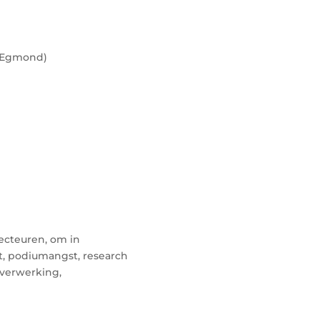
n Egmond)
ecteuren, om in
t, podiumangst, research
averwerking,