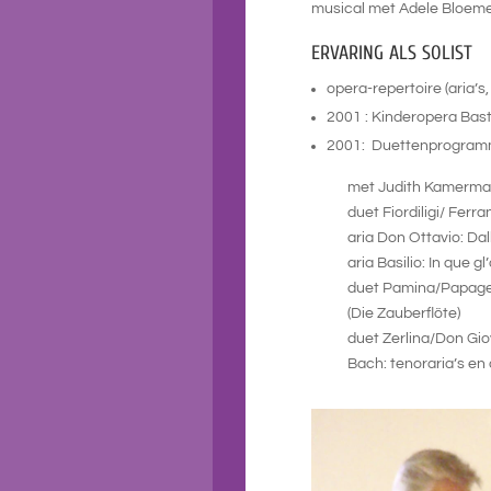
musical met Adele Bloeme
ERVARING ALS SOLIST
opera-repertoire (aria’s
2001 : Kinderopera Bast
2001: Duettenprogramm
met Judith Kamerman (so
duet Fiordiligi/ Ferrando
aria Don Ottavio: Dalla
aria Basilio: In que gl’an
duet Pamina/Papageno: 
(Die Zauberflöte)
­­ duet Zerlina/Don Giova
Bach: tenoraria’s en du