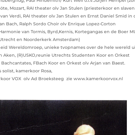
ndbergflug, Paul Hindemith/ Kurt Weil o.l.v.Jurjen Hempel (zo
te, Mozart, RAI theater olv Jan Stulen (priesterkoor en slaven
van Verdi, RAI theater olv Jan Stulen en Ernst Daniel Smid in 
an Bach, Ralph Sordo Choir olv Enrique Lopez-Corton
Harmonie van Tormis, Byrd,Kernis, Kortegangas en de Boer MU
 Utrecht en Noorderkerk Amsterdam)
scheid Wereldomroep, unieke tvopnames over de hele wereld 
in Aken, (R)USKO,reunie Utrechts Studenten Koor en Orkest
n Bachcantates, FBach Koor en Orkest olv Arjan van Baest.
ls solist, kamerkoor Rosa,
rkoor VOX olv Ad Broeksteeg zie www.kamerkoorvox.nl