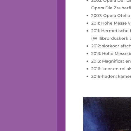
2003: Opera Der Li
Opera Die Zauberflö
2007: Opera Otello 
2011: Hohe Messe v
2011: Hermetische 
(Willibrorduskerk
2012: slotkoor af
2013: Hohe Messe 
2013: Magnificat e
2016: koor en rol a
2016-heden: kame