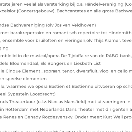
laatste jaren veelal als versterking bij o.a. Händelvereniging 
celsior (Concertgebouw), Bachcantates en alle grote Bachwe
ndse Bachvereniging (olv Jos van Veldhoven)
 met barokrepertoire en romantisch repertoire tot Hindemith
o, ensemble voor bruiloften en vieringen,olv Thijs Kramer. tev
ging
emblelid in de musical/opera De Tijdaffaire van de RABO-bank,
ele Bloemendaal, Els Bongers en Liesbeth List
e Cinque Elementi, sopraan, tenor, dwarsfluit, viool en cello 
en speelse elementen
le, waarmee we opera Bastien et Bastienne uitvoeren op scho
teel Sypestein Loosdrecht)
nds Theaterkoor (o.l.v. Nicolas Mansfield) met uitvoeringen 
f in Rotterdam met Nederlands Dans Theater met dirigenten als
e Renes en Genady Rozdesvensky. Onder meer: Kurt Weil pr