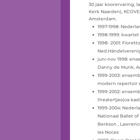
30 jaar koorervaring, 
Kerk Naarden), KCOVEx
Amsterdam.
1997-1998: Nederla
1998-1999: kwartet
1998- 2001: Fiorett
Ned.Händelvereni
juni-nov 1998: ens
Danny de Munk, Ad
1999-2003: ensembl
modern repertoir 
1999-2002: ensemb
theatertjes(oa kas
1999-2004: Nederla
Nationaal Ballet o
Berkson , Lawrenc
les Noces