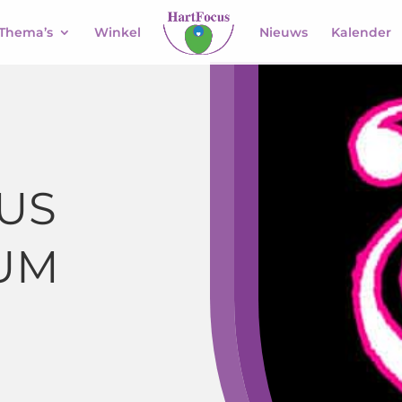
Thema’s
Winkel
Nieuws
Kalender
US
UM