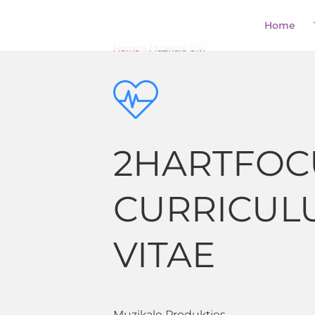
Home
Home
»
Muzikale C.V.
​2HARTFOC
CURRICUL
VITAE
Muzikale Produkties