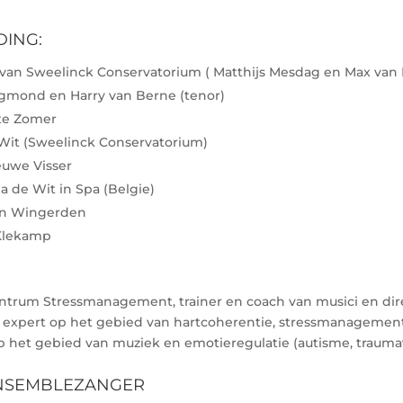
DING:
 van Sweelinck Conservatorium ( Matthijs Mesdag en Max va
Egmond en Harry van Berne (tenor)
te Zomer
 Wit (Sweelinck Conservatorium)
euwe Visser
a de Wit in Spa (Belgie)
an Wingerden
 Klekamp
entrum Stressmanagement, trainer en coach van musici en dir
 expert op het gebied van hartcoherentie, stressmanagemen
 op het gebied van muziek en emotieregulatie (autisme, traum
ENSEMBLEZANGER