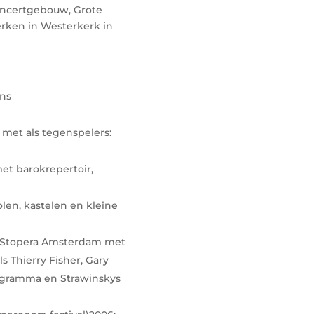
(Concertgebouw, Grote
rken in Westerkerk in
ens
 met als tegenspelers:
met barokrepertoir,
len, kastelen en kleine
in Stopera Amsterdam met
 Thierry Fisher, Gary
ogramma en Strawinskys