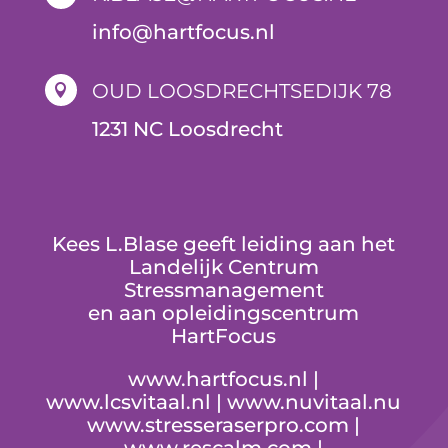
i
nfo@hartfocus.nl
OUD LOOSDRECHTSEDIJK 78

1231 NC Loosdrecht
Kees L.Blase geeft leiding aan het
Landelijk Centrum
Stressmanagement
en aan opleidingscentrum
HartFocus
www.hartfocus.nl
|
www.lcsvitaal.nl
|
www.nuvitaal.nu
www.stresseraserpro.com
|