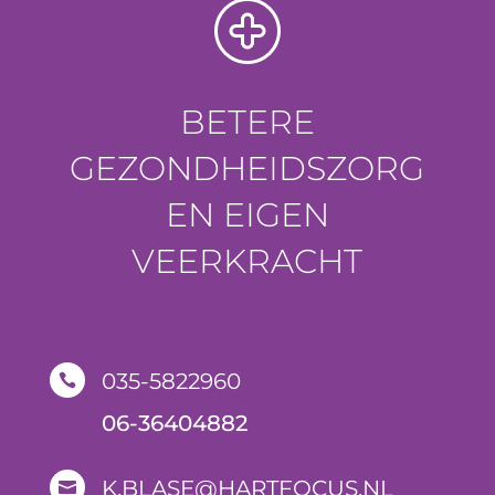
BETERE
GEZONDHEIDSZORG
EN EIGEN
VEERKRACHT
035-5822960

06-36404882
K.BLASE@HARTFOCUS.NL
