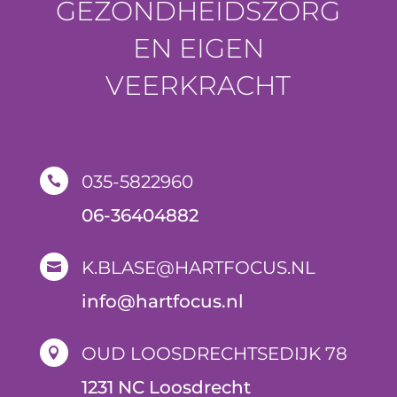
GEZONDHEIDSZORG
EN EIGEN
VEERKRACHT
035-5822960

06-36404882
K.BLASE@HARTFOCUS.NL

i
nfo@hartfocus.nl
OUD LOOSDRECHTSEDIJK 78

1231 NC Loosdrecht