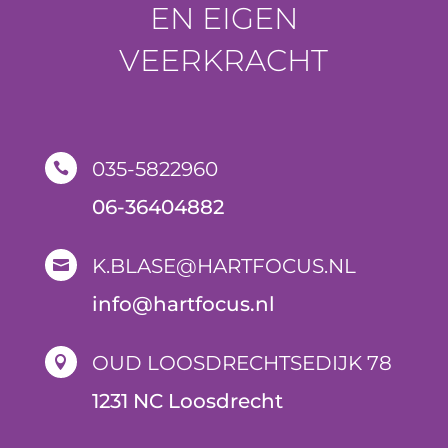
EN EIGEN
VEERKRACHT
035-5822960

06-36404882
K.BLASE@HARTFOCUS.NL

i
nfo@hartfocus.nl
OUD LOOSDRECHTSEDIJK 78

1231 NC Loosdrecht