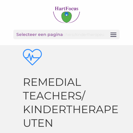
Selecteer een pagina
Home
»
Remedial Teachers/kindertherapeu
REMEDIAL
TEACHERS/
KINDERTHERAPE
UTEN