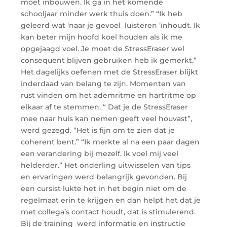
moet inbouwen. Ik ga in het komende
schooljaar minder werk thuis doen.” “Ik heb
geleerd wat ‘naar je gevoel luisteren ’inhoudt. Ik
kan beter mijn hoofd koel houden als ik me
opgejaagd voel. Je moet de StressEraser wel
consequent blijven gebruiken heb ik gemerkt.”
Het dagelijks oefenen met de StressEraser blijkt
inderdaad van belang te zijn. Momenten van
rust vinden om het ademritme en hartritme op
elkaar af te stemmen. “ Dat je de StressEraser
mee naar huis kan nemen geeft veel houvast”,
werd gezegd. “Het is fijn om te zien dat je
coherent bent.” “Ik merkte al na een paar dagen
een verandering bij mezelf. Ik voel mij veel
helderder.” Het onderling uitwisselen van tips
en ervaringen werd belangrijk gevonden. Bij
een cursist lukte het in het begin niet om de
regelmaat erin te krijgen en dan helpt het dat je
met collega’s contact houdt, dat is stimulerend.
Bij de training werd informatie en instructie