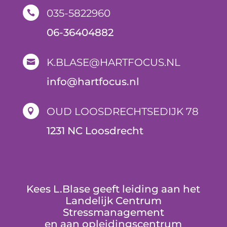
035-5822960

06-36404882
K.BLASE@HARTFOCUS.NL

i
nfo@hartfocus.nl
OUD LOOSDRECHTSEDIJK 78

1231 NC Loosdrecht
Kees L.Blase geeft leiding aan het
Landelijk Centrum
Stressmanagement
en aan opleidingscentrum