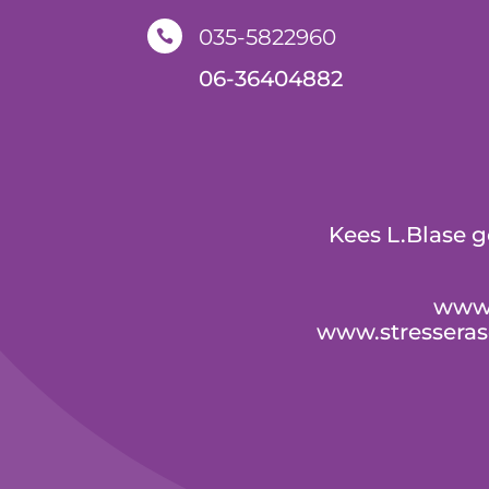
035-5822960

06-36404882
Kees L.Blase 
www.
www.stressera