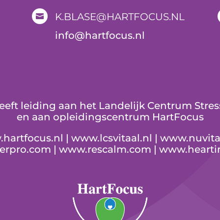
K.BLASE@HARTFOCUS.NL

i
nfo@hartfocus.nl
geeft leiding aan het Landelijk Centrum St
en aan opleidingscentrum HartFocus
hartfocus.nl
|
www.lcsvitaal.nl
|
www.nuvita
serpro.com
|
www.rescalm.com
|
www.hearti