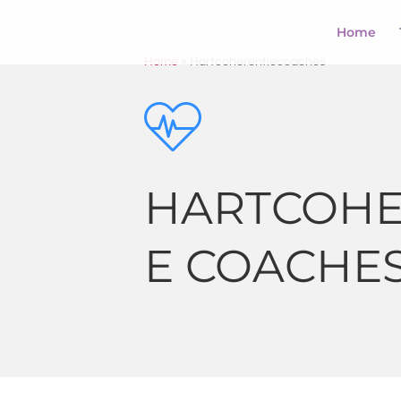
Home
Home
»
Hartcoherentiecoaches
HARTCOHE
E COACHE